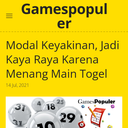
Gamespopul
er
Modal Keyakinan, Jadi
Kaya Raya Karena
Menang Main Togel
14 Jul, 2021