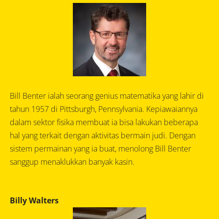
Bill Benter ialah seorang genius matematika yang lahir di
tahun 1957 di Pittsburgh, Pennsylvania. Kepiawaiannya
dalam sektor fisika membuat ia bisa lakukan beberapa
hal yang terkait dengan aktivitas bermain judi. Dengan
sistem permainan yang ia buat, menolong Bill Benter
sanggup menaklukkan banyak kasin.
Billy Walters