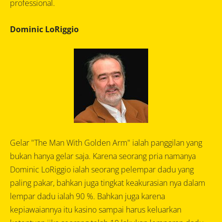
professional.
Dominic LoRiggio
Gelar "The Man With Golden Arm" ialah panggilan yang
bukan hanya gelar saja. Karena seorang pria namanya
Dominic LoRiggio ialah seorang pelempar dadu yang
paling pakar, bahkan juga tingkat keakurasian nya dalam
lempar dadu ialah 90 %. Bahkan juga karena
kepiawaiannya itu kasino sampai harus keluarkan