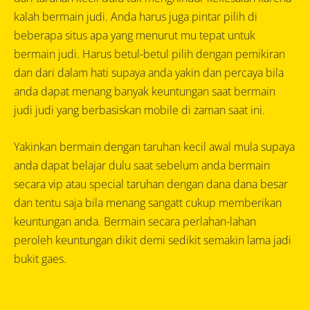
kalah bermain judi. Anda harus juga pintar pilih di
beberapa situs apa yang menurut mu tepat untuk
bermain judi. Harus betul-betul pilih dengan pemikiran
dan dari dalam hati supaya anda yakin dan percaya bila
anda dapat menang banyak keuntungan saat bermain
judi judi yang berbasiskan mobile di zaman saat ini.
Yakinkan bermain dengan taruhan kecil awal mula supaya
anda dapat belajar dulu saat sebelum anda bermain
secara vip atau special taruhan dengan dana dana besar
dan tentu saja bila menang sangatt cukup memberikan
keuntungan anda. Bermain secara perlahan-lahan
peroleh keuntungan dikit demi sedikit semakin lama jadi
bukit gaes.