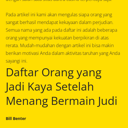
Pada artikel ini kami akan mengulas siapa orang yang
sangat berhasil mendapat kekayaan dalam perjudian.
Semua nama yang ada pada daftar ini adalah beberapa
orang yang mempunyai kekuatan berpikiran di atas
rerata. Mudah-mudahan dengan artikel ini bisa makin
berikan motivasi Anda dalam aktivitas taruhan yang Anda
sayangi ini.
Daftar Orang yang
Jadi Kaya Setelah
Menang Bermain Judi
Bill B
enter