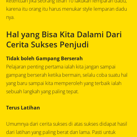
ketentuan jika seorang telah 10 lakukan lemparan dadu,
karena itu orang itu harus menukar style lemparan dadu
nya.
Hal yang Bisa Kita Dalami Dari
Cerita Sukses Penjudi
Tidak boleh Gampang Berserah
Pelajaran penting pertama ialah kita jangan sampai
gampang berserah ketika bermain, selalu coba suatu hal
yang baru sampai kita memperoleh yang terbaik ialah
sebuah langkah yang paling tepat.
Terus Latihan
Umumnya dari cerita sukses di atas sukses didapat hasil
dari latihan yang paling berat dan lama. Pasti untuk