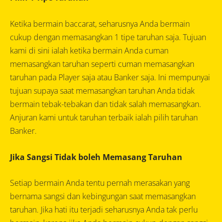
Ketika bermain baccarat, seharusnya Anda bermain
cukup dengan memasangkan 1 tipe taruhan saja. Tujuan
kami di sini ialah ketika bermain Anda cuman
memasangkan taruhan seperti cuman memasangkan
taruhan pada Player saja atau Banker saja. Ini mempunyai
tujuan supaya saat memasangkan taruhan Anda tidak
bermain tebak-tebakan dan tidak salah memasangkan.
Anjuran kami untuk taruhan terbaik ialah pilih taruhan
Banker.
Jika Sangsi Tidak boleh Memasang Taruhan
Setiap bermain Anda tentu pernah merasakan yang
bernama sangsi dan kebingungan saat memasangkan
taruhan. Jika hati itu terjadi seharusnya Anda tak perlu